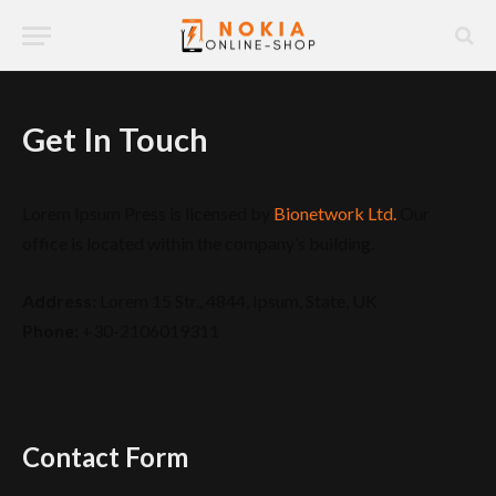
Get In Touch
Lorem Ipsum Press is licensed by
Bionetwork Ltd.
Our
office is located within the company’s building.
Address:
Lorem 15 Str., 4844, Ipsum, State, UK
Phone:
+30-2106019311
Contact Form