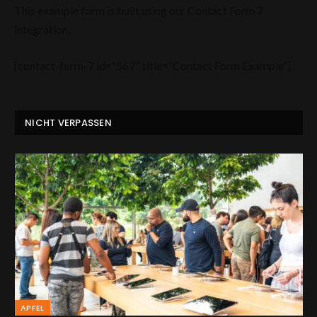
This example form is built using our Contact Form 7
integration.
[contact-form-7 id=”567″ title=”Contact Form Example”]
NICHT VERPASSEN
APFEL