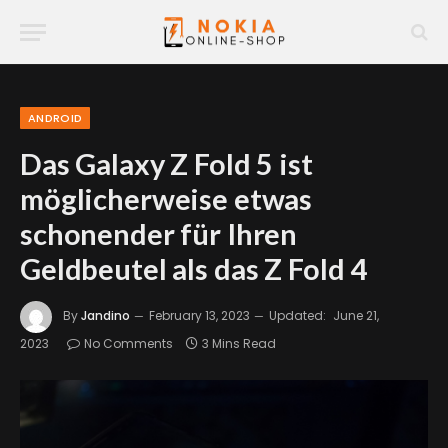
ANDROID
Das Galaxy Z Fold 5 ist
möglicherweise etwas
schonender für Ihren
Geldbeutel als das Z Fold 4
By
Jandino
February 13, 2023
Updated:
June 21,
2023
No Comments
3 Mins Read