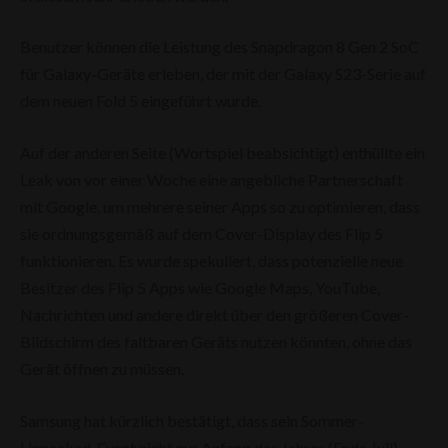
Benutzer können die Leistung des Snapdragon 8 Gen 2 SoC
für Galaxy-Geräte erleben, der mit der Galaxy S23-Serie auf
dem neuen Fold 5 eingeführt wurde.
Auf der anderen Seite (Wortspiel beabsichtigt) enthüllte ein
Leak von vor einer Woche eine angebliche Partnerschaft
mit Google, um mehrere seiner Apps so zu optimieren, dass
sie ordnungsgemäß auf dem Cover-Display des Flip 5
funktionieren. Es wurde spekuliert, dass potenzielle neue
Besitzer des Flip 5 Apps wie Google Maps, YouTube,
Nachrichten und andere direkt über den größeren Cover-
Bildschirm des faltbaren Geräts nutzen könnten, ohne das
Gerät öffnen zu müssen.
Samsung hat kürzlich bestätigt, dass sein Sommer-
Unpacked-Event nicht nur Anfang des Jahres (Ende Juli)