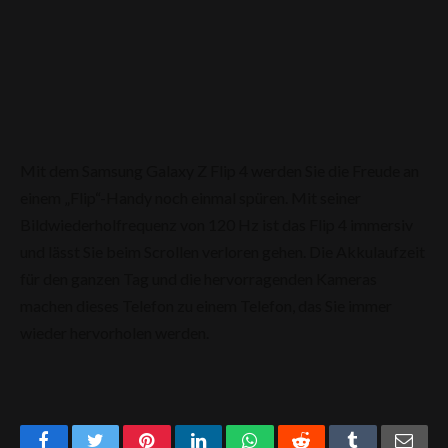
Mit dem Samsung Galaxy Z Flip 4 werden Sie die Freude an
einem „Flip“-Handy noch einmal spüren. Mit seiner
Bildwiederholfrequenz von 120 Hz ist das Flip 4 immersiv
und lässt Sie beim Scrollen verloren gehen. Die Akkulaufzeit
für den ganzen Tag und die hervorragenden Kameras
machen dieses Telefon zu einem Telefon, das Sie immer
wieder hervorholen werden.
Facebook
Twitter
Pinterest
LinkedIn
WhatsApp
Reddit
Tumblr
Emai