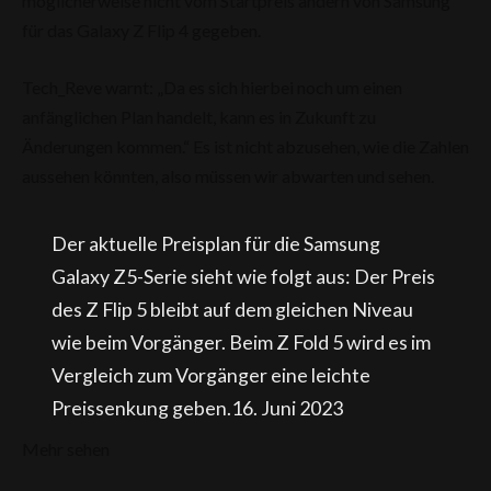
möglicherweise nicht vom Startpreis ändern von Samsung
für das Galaxy Z Flip 4 gegeben.
Tech_Reve warnt: „Da es sich hierbei noch um einen
anfänglichen Plan handelt, kann es in Zukunft zu
Änderungen kommen.“ Es ist nicht abzusehen, wie die Zahlen
aussehen könnten, also müssen wir abwarten und sehen.
Der aktuelle Preisplan für die Samsung
Galaxy Z5-Serie sieht wie folgt aus: Der Preis
des Z Flip 5 bleibt auf dem gleichen Niveau
wie beim Vorgänger. Beim Z Fold 5 wird es im
Vergleich zum Vorgänger eine leichte
Preissenkung geben.16. Juni 2023
Mehr sehen