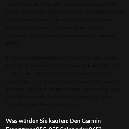
Geräts. Wenn der Forerunner 965 beispielsweise auf den
Herzfrequenzsensor des Epix Pro aufgerüstet hätte, würden
wir möglicherweise eher das neuere Modell vorschlagen.
Höchstwahrscheinlich führt dieser Sensor zu EKG-
Überwachungsfunktionen auf den Geräten, auf denen er
landet.
Ein Unterscheidungsmerkmal ist, wie oft Sie Ihre Uhr zum
Aufladen abnehmen müssen. Die beste Akkulaufzeit bietet
die Forerunner 955 Solar Edition. Wenn das also für Sie
oberste Priorität hat, ist die Antwort einfach. Wenn Sie mit
etwas zufrieden sind, das ein wöchentliches statt tägliches
Aufladen ermöglicht, sollte die Akkulaufzeit bei keiner
dieser Uhren ein Problem darstellen.
Was würden Sie kaufen: Den Garmin