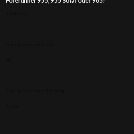
Forerunner 955, 955 Solar oder 965?
1 Stimmen
Garmin Forerunner 955
0
%
Garmin Forerunner 955 Solar
100
%