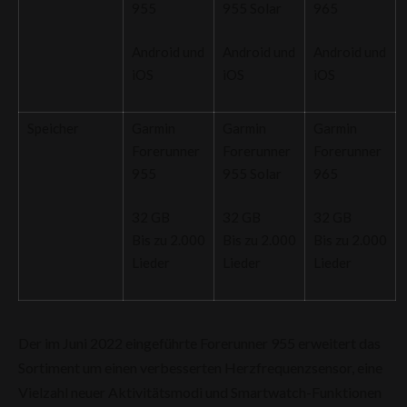
955
955 Solar
965
Android und
Android und
Android und
iOS
iOS
iOS
Speicher
Garmin
Garmin
Garmin
Forerunner
Forerunner
Forerunner
955
955 Solar
965
32 GB
32 GB
32 GB
Bis zu 2.000
Bis zu 2.000
Bis zu 2.000
Lieder
Lieder
Lieder
Der im Juni 2022 eingeführte Forerunner 955 erweitert das
Sortiment um einen verbesserten Herzfrequenzsensor, eine
Vielzahl neuer Aktivitätsmodi und Smartwatch-Funktionen