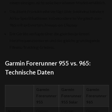
einem einzigen, nicht solarbetriebenen Modell erhältlich.
Die ältere Produktreihe verfügt über beeindruckendere
Akku-Spezifikationen, insbesondere im Vergleich zum
965 mit aktiviertem Always-on-Display.
Die Geräte verfügen über die gleichen präzisen
Herzfrequenzsensoren und das gleiche grundlegende
Fitness-Tracking-Erlebnis.
Garmin Forerunner 955 vs. 965:
Technische Daten
Garmin
Garmin
Garmin
Forerunner
Forerunner
Forerunner
955
955 Solar
965
Anzeige
Garmin
Garmin
Garmin