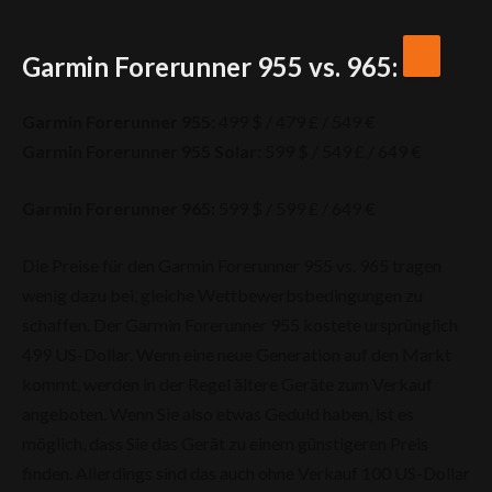
Garmin Forerunner 955 vs. 965:
Garmin Forerunner 955:
499 $ / 479 £ / 549 €
Garmin Forerunner 955 Solar:
599 $ / 549 £ / 649 €
Garmin Forerunner 965:
599 $ / 599 £ / 649 €
Die Preise für den Garmin Forerunner 955 vs. 965 tragen
wenig dazu bei, gleiche Wettbewerbsbedingungen zu
schaffen. Der Garmin Forerunner 955 kostete ursprünglich
499 US-Dollar. Wenn eine neue Generation auf den Markt
kommt, werden in der Regel ältere Geräte zum Verkauf
angeboten. Wenn Sie also etwas Geduld haben, ist es
möglich, dass Sie das Gerät zu einem günstigeren Preis
finden. Allerdings sind das auch ohne Verkauf 100 US-Dollar