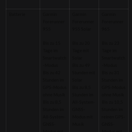
Batterie
Garmin
Garmin
Garmin
Forerunner
Forerunner
Forerunner
955
955 Solar
965
Bis zu 15
Bis zu 20
Bis zu 23
Tage im
Tage mit
Tage im
Smartwatch
Solar
Smartwatch
-Modus
Bis zu 49
-Modus
Bis zu 42
Stunden mit
Bis zu 31
Stunden im
Solar
Stunden im
GPS-Modus
Bis zu 8,5
GPS-Modus
ohne Musik
Stunden im
ohne Musik
Bis zu 8,5
All-System-
Bis zu 10,5
Stunden im
GNSS-
Stunden im
All-System-
Modus mit
reinen GPS-
GNSS-
Musik
GNSS-
Modus mit
Modus mit