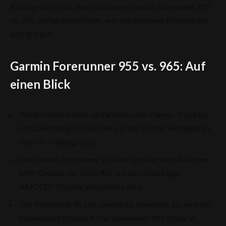
Richtige für Sie ist, lesen Sie unsere Garmin Forerunner 955
vs. 965, um herauszufinden, was die einzelnen Modelle mit
sich bringen.
Garmin Forerunner 955 vs. 965: Auf
einen Blick
Beide Geräte bieten ein fantastisches Fitness-Tracking
mit zuverlässigen Sensoren und den besten verfügbaren
Garmin-Trainingstools.
Der Garmin Forerunner 955 verfügt über ein 64-Farben-
MIP-Display, das beim 955 auf ein vollfarbiges
AMOLED-Display aktualisiert wird.
Der Forerunner 955 ist sowohl als Standard- als auch als
Solarmodell erhältlich. Der Forerunner 965 ist nur in