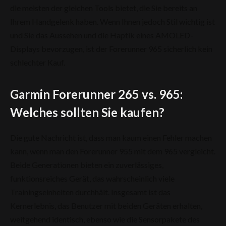
die meisten der gleichen Tools bietet, die Sie bereits an
Ihrem Handgelenk haben. Wenn Ihnen jedoch Stil wichtig ist
und Sie das Aussehen und die Haptik eines AMOLED-
Displays bevorzugen, ist der Forerunner 965 sicherlich kein
schlechter Kauf.
Garmin Forerunner 265 vs. 965:
Welches sollten Sie kaufen?
Die gute Nachricht ist, dass man kaum einen Fehler machen
kann, wenn man den Forerunner 955 mit dem 965 vergleicht.
Beide Generationen bieten ein zuverlässiges,
funktionsreiches Gerät, das wahrscheinlich viele
Trainingseinheiten durchhält. Insgesamt ist das
Kernerlebnis, das Benutzer mit beiden Geräten erhalten,
weitgehend identisch, ebenso wie die Sensorpakete des