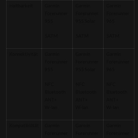
Haltbarkeit
Garmin
Garmin
Garmin
Forerunner
Forerunner
Forerunner
955
955 Solar
965
5ATM
5ATM
5ATM
Konnektivität
Garmin
Garmin
Garmin
Forerunner
Forerunner
Forerunner
955
955 Solar
965
NFC
NFC
NFC
Bluetooth
Bluetooth
Bluetooth
ANT+
ANT+
ANT+
W-lan
W-lan
W-lan
Kompatibilität
Garmin
Garmin
Garmin
Forerunner
Forerunner
Forerunner