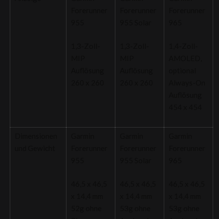
Forerunner
Forerunner
Forerunner
955
955 Solar
965
1,3-Zoll-
1,3-Zoll-
1,4-Zoll-
MIP
MIP
AMOLED,
Auflösung
Auflösung
optional
260 x 260
260 x 260
Always-On
Auflösung
454 x 454
Dimensionen
Garmin
Garmin
Garmin
und Gewicht
Forerunner
Forerunner
Forerunner
955
955 Solar
965
46,5 x 46,5
46,5 x 46,5
46,5 x 46,5
x 14,4 mm
x 14,4 mm
x 14,4 mm
52g ohne
53g ohne
53g ohne