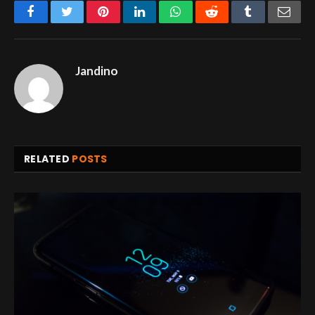
Facebook
Twitter
Pinterest
LinkedIn
WhatsApp
Reddit
Tumblr
Emai
Jandino
RELATED
POSTS