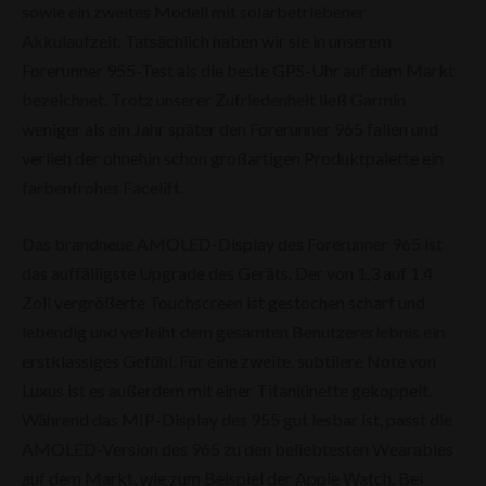
sowie ein zweites Modell mit solarbetriebener
Akkulaufzeit. Tatsächlich haben wir sie in unserem
Forerunner 955-Test als die beste GPS-Uhr auf dem Markt
bezeichnet. Trotz unserer Zufriedenheit ließ Garmin
weniger als ein Jahr später den Forerunner 965 fallen und
verlieh der ohnehin schon großartigen Produktpalette ein
farbenfrohes Facelift.
Das brandneue AMOLED-Display des Forerunner 965 ist
das auffälligste Upgrade des Geräts. Der von 1,3 auf 1,4
Zoll vergrößerte Touchscreen ist gestochen scharf und
lebendig und verleiht dem gesamten Benutzererlebnis ein
erstklassiges Gefühl. Für eine zweite, subtilere Note von
Luxus ist es außerdem mit einer Titanlünette gekoppelt.
Während das MIP-Display des 955 gut lesbar ist, passt die
AMOLED-Version des 965 zu den beliebtesten Wearables
auf dem Markt, wie zum Beispiel der Apple Watch. Bei