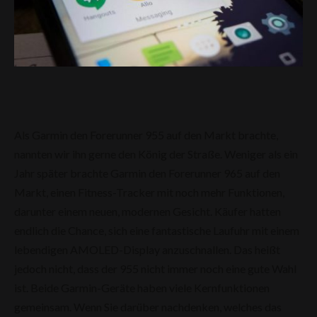
Als Garmin den Forerunner 955 auf den Markt brachte,
nannten wir ihn gerne den König der Straße. Weniger als ein
Jahr später brachte Garmin den Forerunner 965 auf den
Markt, einen Fitness-Tracker mit noch mehr Funktionen,
darunter einem neuen, modernen Gesicht. Käufer hatten
endlich die Chance, sich eine fantastische Laufuhr mit einem
lebendigen AMOLED-Display anzuschnallen. Das heißt
jedoch nicht, dass der 955 nicht immer noch eine gute Wahl
ist. Beide Garmin-Geräte haben viele Kernfunktionen
gemeinsam. Wenn Sie darüber nachdenken, welches das