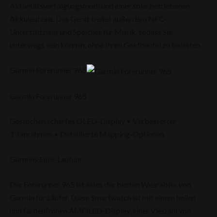
Aktivitätsverfolgungsmodi und einer solarbetriebenen
Akkulaufzeit. Das Gerät bietet außerdem NFC-
Unterstützung und Speicher für Musik, sodass Sie
unterwegs sein können, ohne Ihren Geldbeutel zu belasten.
Garmin Forerunner 965
Garmin Forerunner 965
Gestochen scharfes OLED-Display • Verbesserter
Titanrahmen • Detaillierte Mapping-Optionen
Garmins Elite-Laufuhr
Der Forerunner 965 ist eines der besten Wearables von
Garmin für Läufer. Diese Smartwatch ist mit einem hellen
und farbenfrohen AMOLED-Display, einer Vielzahl von